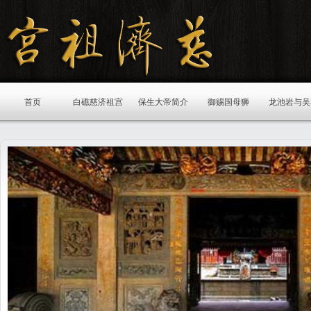
首页
白礁慈济祖宫
保生大帝简介
御赐国母狮
龙池岩与吴