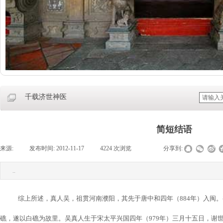
千载济世神医
简短结语
来源:
|
发布时间:
2012-11-17
|
4224
次浏览
|
|
分享到:
..
综上所述，真人吴，祖贯河南濮阳，其先于唐中和四年（
884
年）入闽。
礁，遂以白礁为故里。吴真人生于宋太平兴国四年（
979
年）三月十五日，谢