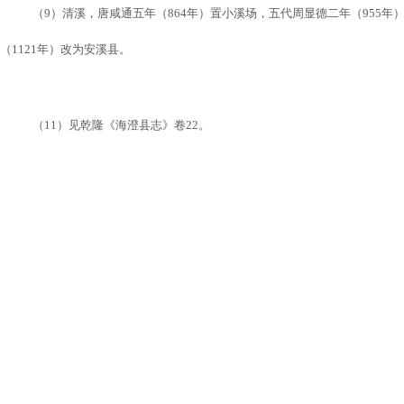
（
9
）清溪，唐咸通五年（
864
年）置小溪场，五代周显德二年（
955
年
（
1121
年）改为安溪县。
（
11
）见乾隆《海澄县志》卷
22
。
（
12
）（
13
）《宋会要辑稿》卷
848
、
865
。
（
14
）真德秀（
1178-1235
）字景元，后更景希，建州浦城人，学者称为
改翰林学士，拜参知政事，任期反对出兵收复两京，开党禁，提倡理学。主张“
（
15
）《真文忠公文集》卷
48
、
50
。