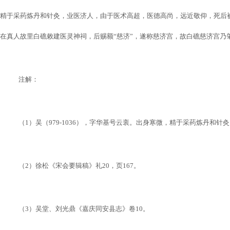
精于采药炼丹和针灸，业医济人，由于医术高超，医德高尚，远近敬仰，死后
在真人故里白礁敕建医灵神祠，后赐额“慈济”，遂称慈济宫，故白礁慈济宫乃
注解：
（
1
）吴（
979-1036
），字华基号云衷。出身寒微，精于采药炼丹和针灸
（
2
）徐松《宋会要辑稿》礼
20
，页
167
。
（
3
）吴堂、刘光鼎《嘉庆同安县志》卷
10
。