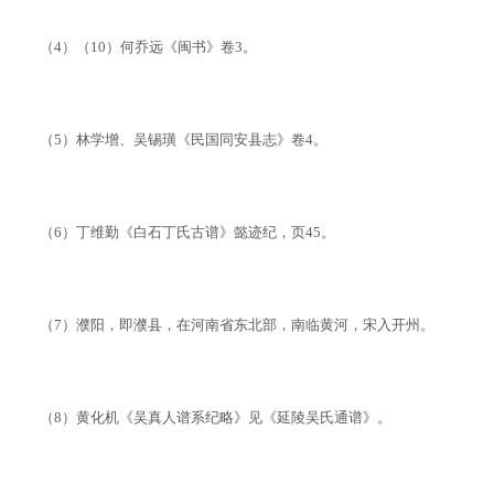
（
4
）（
10
）何乔远《闽书》卷
3
。
（
5
）林学增、吴锡璜《民国同安县志》卷
4
。
（
6
）丁维勤《白石丁氏古谱》懿迹纪，页
45
。
（
7
）濮阳，即濮县，在河南省东北部，南临黄河，宋入开州。
（
8
）黄化机《吴真人谱系纪略》见《延陵吴氏通谱》。