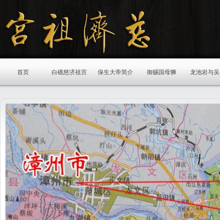
首页
白礁慈济祖宫
保生大帝简介
御赐国母狮
龙池岩与吴