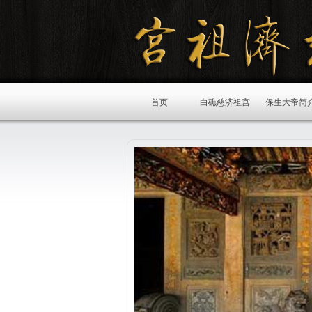
首页
白礁慈济祖宫
保生大帝简