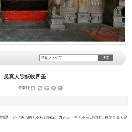
搜索
吴真人除妖收四圣
|
|
分享到:
理精通，经他医治的无不药到病除。方圆百十里无不有口皆碑，称赞吴真人是