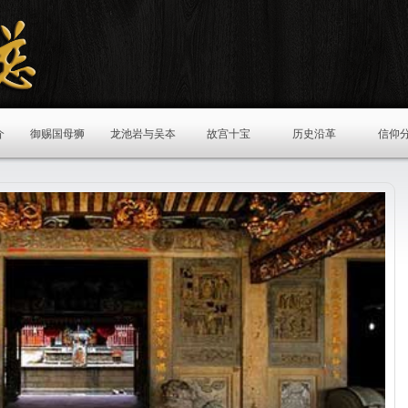
介
御赐国母狮
龙池岩与吴夲
故宫十宝
历史沿革
信仰