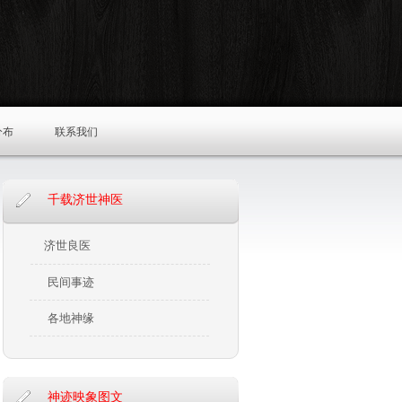
分布
联系我们
千载济世神医
济世良医
民间事迹
各地神缘
神迹映象图文