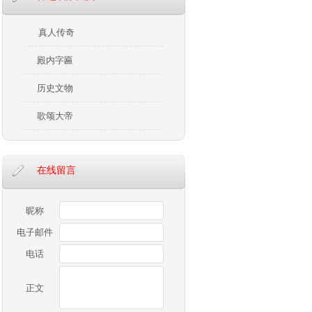
真人传奇
殿内字匾
历史文物
歌颂大帝
在线留言
昵称
电子邮件
电话
正文