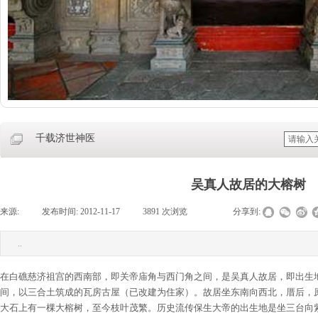
千载济世神医
吴真人故居的大榕树
来源:
|
发布时间:
2012-11-17
|
3891
次浏览
|
|
分享到:
..
在白礁慈济祖宫的西南部，即关帝庙角与西门角之间，是吴真人故居，即出生
间，以三合土筑成的瓦房古屋（已改建为住家）。故居坐东南向西北，厝后，原
大石上有一棵大榕树，至今枝叶茂繁。历史流传保生大帝的出生地是坐三台向