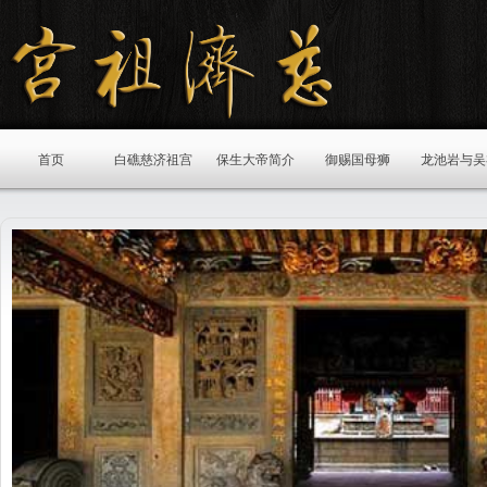
首页
白礁慈济祖宫
保生大帝简介
御赐国母狮
龙池岩与吴