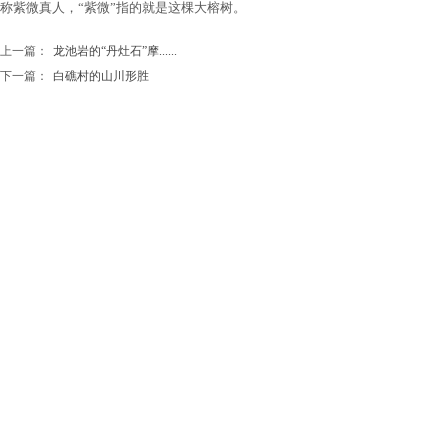
称紫微真人，“紫微”指的就是这棵大榕树。
上一篇：
龙池岩的“丹灶石”摩......
下一篇：
白礁村的山川形胜