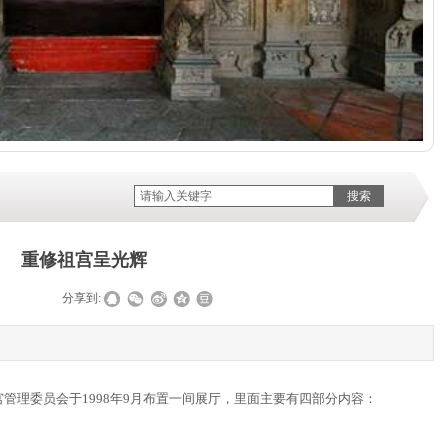
搜索
重修祖宫呈光辉
|
|
分享到:
宫管理委员会于
1998
年
9
月布置一间展厅，里面主要有四部分内容：