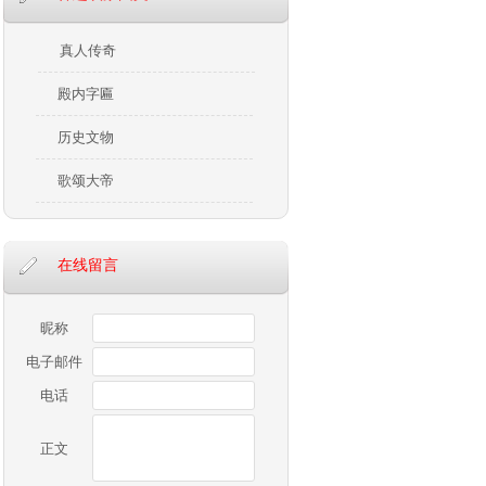
真人传奇
殿内字匾
历史文物
歌颂大帝
在线留言
昵称
电子邮件
电话
正文