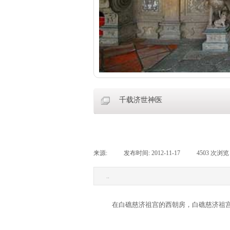
千载济世神医
来源:
|
发布时间:
2012-11-17
|
4503
次浏览
..
在白礁慈济祖宫的西朝房，白礁慈济祖