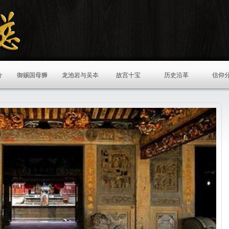
介
御赐国母狮
龙池岩与吴夲
故宫十宝
历史沿革
信仰