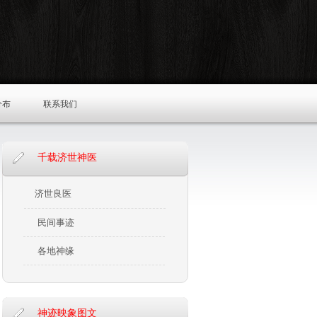
分布
联系我们
千载济世神医
济世良医
民间事迹
各地神缘
神迹映象图文