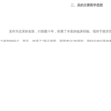
二、吴的主要医学思想
吴作为北宋的名医，行医数十年，积累了丰富的临床经验。现存于慈济
之有韵的特点，而且，体现了“审证原因，审因求治”的原则。现结合他行医的
如下：
（一）济世度人的思想
吴从医的指导思想，反映了他的医疗目的和医学道德。他发愤学医，苦
际，甘冒生命危险，四处采药施治，也是为了济世度人。他曾路遇一被盗确伤