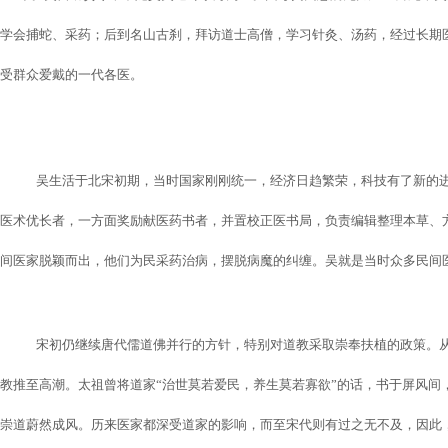
学会捕蛇、采药；后到名山古刹，拜访道士高僧，学习针灸、汤药，经过长期
受群众爱戴的一代各医。
吴生活于北宋初期，当时国家刚刚统一，经济日趋繁荣，科技有了新的
医术优长者，一方面奖励献医药书者，并置校正医书局，负责编辑整理本草、
间医家脱颖而出，他们为民采药治病，摆脱病魔的纠缠。吴就是当时众多民间
宋初仍继续唐代儒道佛并行的方针，特别对道教采取崇奉扶植的政策。
教推至高潮。太祖曾将道家“治世莫若爱民，养生莫若寡欲”的话，书于屏风间
崇道蔚然成风。历来医家都深受道家的影响，而至宋代则有过之无不及，因此