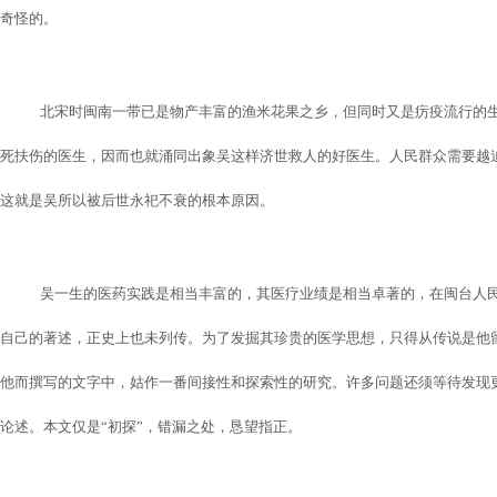
奇怪的。
北宋时闽南一带已是物产丰富的渔米花果之乡，但同时又是疠疫流行的
死扶伤的医生，因而也就涌同出象吴这样济世救人的好医生。人民群众需要越
这就是吴所以被后世永祀不衰的根本原因。
吴一生的医药实践是相当丰富的，其医疗业绩是相当卓著的，在闽台人
自己的著述，正史上也未列传。为了发掘其珍贵的医学思想，只得从传说是他
他而撰写的文字中，姑作一番间接性和探索性的研究。许多问题还须等待发现
论述。本文仅是“初探”，错漏之处，恳望指正。