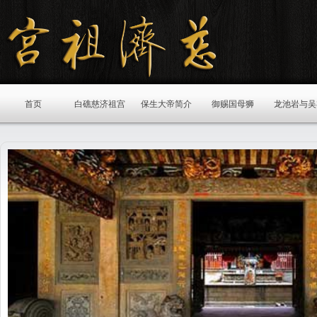
首页
白礁慈济祖宫
保生大帝简介
御赐国母狮
龙池岩与吴