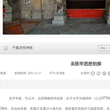
千载济世神医
吴医学思想初探
来源:
|
发布时间:
2012-11-17
|
4770
次浏览
|
|
分享到:
..
979
吴字华基，号云冲，北宋闽南民间名医，生于太平兴国四年（公元
58
年。吴自幼贫寒，常随父吴通讨小海为生。因母黄氏患病无力延医而死，吴