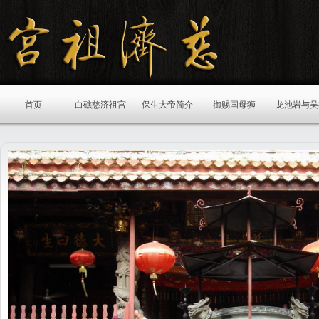
首页
白礁慈济祖宫
保生大帝简介
御赐国母狮
龙池岩与吴