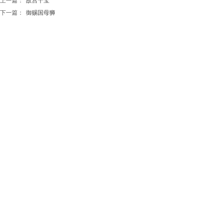
上一篇：
故宫十宝
下一篇：
御赐国母狮