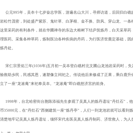
公元995年，吴夲十七岁奋志学医，游遍名山大川，寻师访道，后回归白
岩松竹茂密，到处盛产紫苏、鬼针草、白茅根、金不换、防风、穿山龙、一条
这里采药的有利条件，就在华圃禅寺的东边大榕树下结庐筑炼丹，白天采草药
理医药。采集各种草药，炼制医治各种疾病的丹药，为行医济世奠定基础，因
炼丹处。
宋仁宗景佑三年(1036年)五月初一吴夲登白礁村北文圃山龙池岩采药时，
验救助乡民，民感其恩，遂塑像立祠祀之。传说他后来修成了正果，乘白鹿升
立了一座“龙湫庵”来祀奉吴夲。“龙湫庵”即白礁慈济宫的前身。
1998年，台北哈密街台胞陈添福先生参观了吴真人的炼丹遗址“丹灶石”
币35000元，在“丹灶石”西侧建筑一座“炼丹亭”，人们一到龙池岩就可以看到
清楚地牢记吴真人炼丹遗址，缅怀宋代名医吴真人炼丹制药、济世救人，为人