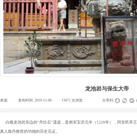
龙池岩与保生大帝
来源:
|
发布时间:
2019-11-06
|
15671
次浏览
|
|
分享到:
白礁龙池岩东边的“丹灶石”遗迹，是南宋宝庆元年（1226年），同安邑宰
真人炼丹救世的功德的历史见证。