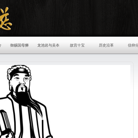
介
御赐国母狮
龙池岩与吴夲
故宫十宝
历史沿革
信仰