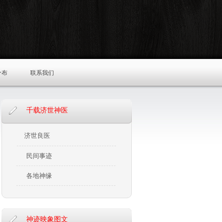
分布
联系我们
千载济世神医
济世良医
民间事迹
各地神缘
神迹映象图文