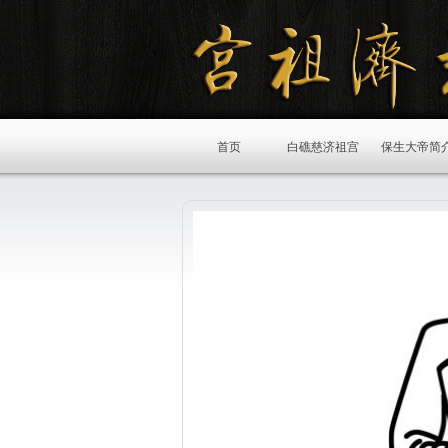
首页
白礁慈济祖宫
保生大帝简