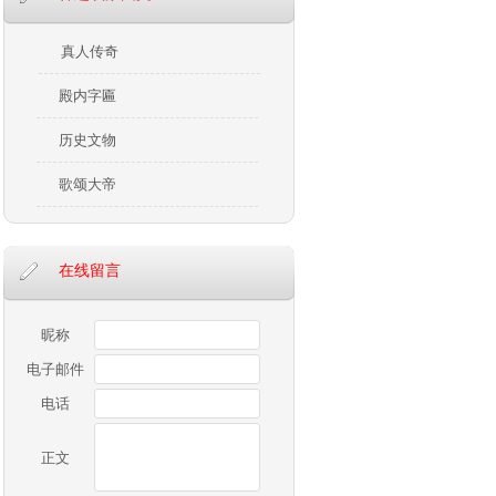
真人传奇
殿内字匾
历史文物
歌颂大帝
在线留言
昵称
电子邮件
电话
正文