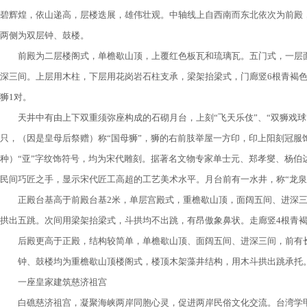
碧辉煌，依山递高，层楼迭展，雄伟壮观。中轴线上自西南而东北依次为前殿
两侧为双层钟、鼓楼。
前殿为二层楼阁式，单檐歇山顶，上覆红色板瓦和琉璃瓦。五门式，一层面
深三间。上层用木柱，下层用花岗岩石柱支承，梁架抬梁式，门廊竖6根青褐
狮1对。
天井中有由上下双重须弥座构成的石砌月台，上刻“飞天乐伎”、“双狮戏球
只，（因是皇母后祭赠）称“国母狮”，狮的右前肢举屋一方印，印上阳刻冠服
种）“亚”字纹饰符号，均为宋代雕刻。据著名文物专家单士元、郑孝燮、杨伯
民间巧匠之手，显示宋代匠工高超的工艺美术水平。月台前有一水井，称“龙泉
正殿台基高于前殿台基2米，单层宫殿式，重檐歇山顶，面阔五间、进深三
拱出五跳。次间用梁架抬梁式，斗拱均不出跳，有昂傲象鼻状。走廊竖4根青
后殿更高于正殿，结构较简单，单檐歇山顶、面阔五间、进深三间，前有
钟、鼓楼均为重檐歇山顶楼阁式，楼顶木架藻井结构，用木斗拱出跳承托
一座皇家建筑慈济祖宫
白礁慈济祖宫，凝聚海峡两岸同胞心灵，促进两岸民俗文化交流。台湾学甲