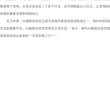
集团落户龙海。台资企业涉及二十多个行业，去年纳税超过12亿元，占龙海财
发展的重要支撑和强劲动力。
近几年来，白礁慈济祖宫已成为龙海市著名的旅游胜地之一，海内外朝圣的
交流的重要平台。白礁慈济祖宫管理员王亚生说：“如今，每年白礁慈济祖宫
来朝圣的信众最多时一天就有两三万！”。
2008年11月16日，龙海市充分挖掘、弘扬保生大帝这一地方文化资源，
帝信仰总会理事长廖武治率台湾各地200多家保生大帝庙宇代表，与大陆各地信
同弘扬保生大帝文化。目前，龙海市已请专家对白礁慈济祖宫进行保护规划设
更大更深层次推进对台交流合作，为祖国统一大业作出更大的贡献。
一脉相承两岸同谒吴夲
一代名医吴夲芳泽千秋
龙海市白礁慈济祖宫香环雾绕，海内外信众与香客络绎不绝。近日，来自香港
人，187辆车组团到白礁慈济祖宫进香，并自带一芗剧团酬神演出一天一夜，
介绍说，每年台湾、香港、新加坡、菲律宾等地保生大帝信众都会不辞万里来
乡念祖、溯本追源的热土。