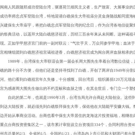
闽南人民跟随郑成功登陆台湾，驱逐荷兰殖民主义者，生产致富、大展事业的历
成功率师忠贞军登陆台湾，特地迎请白礁保生大帝祖庙分灵金身随战船同渡海
兴建保生大帝庙宇，将把白礁忠贞军登陆台湾的纪念日，作为台湾各地信徒聚集
的祭典活动，以遥拜大陆白礁慈济祖宫，历经三百余年来从未间断。这种谒祖寻
现。正如学甲慈济宫门前的一副对联云：“气壮乎天，万众同参学甲地；血浓于
宫相继组团到白礁慈济祖宫谒祖进香，白礁慈济祖宫成为闽台两岸血脉相承的
1989年，台湾保生大帝联谊会第一届会长周大围先生率着台湾数位信徒，
礁的路十分不方便，但他们还是坚持寻找到了白礁，开创了两岸自1949年分
河。他们看到白礁祖宫年久失修，十分感慨，回台湾后，组织募捐120万元现
宫为感谢周大围先生做出的不朽贡献和血脉之情，在其去世后，专门立一个塑
自此的第二年，也就是1990年3月，台湾当局允许台商赴大陆创业。这些
到达大陆投资，就必须先到白礁祭拜保生大帝，保佑他在大陆能平安赚大钱。
边开始从事商业活动。台商也看中保生大帝居住的龙海这片投资福地，相继在
重点台商投资密集区之一，该市累计审批设立台资项目334个，合同利用台资4
州市总量的2/3、全省的1/5、全国的1/23，台湾岛内上市公司和大财团已