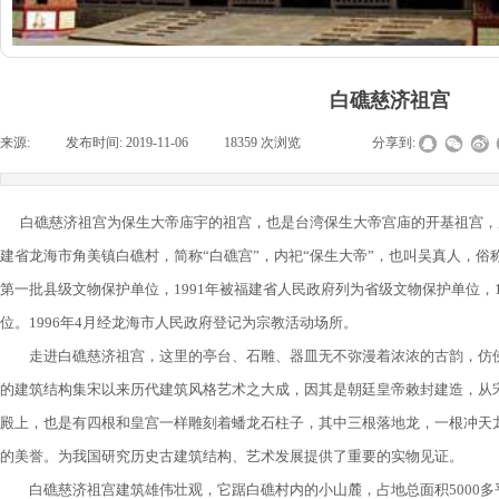
白礁慈济祖宫
来源:
|
发布时间:
2019-11-06
|
18359
次浏览
|
|
分享到:
白礁慈济祖宫为保生大帝庙宇的祖宫，也是台湾保生大帝宫庙的开基祖宫，从
建省龙海市角美镇白礁村，简称“白礁宫”，内祀“保生大帝”，也叫吴真人，俗称
第一批县级文物保护单位，1991年被福建省人民政府列为省级文物保护单位，
位。1996年4月经龙海市人民政府登记为宗教活动场所。
走进白礁慈济祖宫，这里的亭台、石雕、器皿无不弥漫着浓浓的古韵，仿佛
的建筑结构集宋以来历代建筑风格艺术之大成，因其是朝廷皇帝敕封建造，从
殿上，也是有四根和皇宫一样雕刻着蟠龙石柱子，其中三根落地龙，一根冲天龙
的美誉。为我国研究历史古建筑结构、艺术发展提供了重要的实物见证。
白礁慈济祖宫建筑雄伟壮观，它踞白礁村内的小山麓，占地总面积5000多平