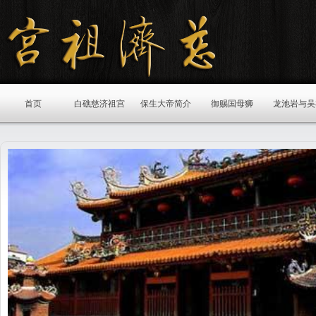
首页
白礁慈济祖宫
保生大帝简介
御赐国母狮
龙池岩与吴